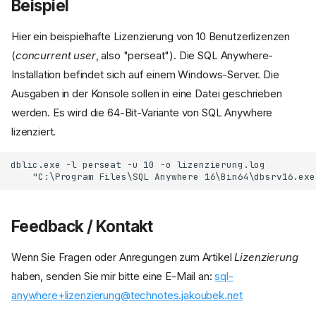
Beispiel
Hier ein beispielhafte Lizenzierung von 10 Benutzerlizenzen
(
concurrent user
, also "perseat"). Die SQL Anywhere-
Installation befindet sich auf einem Windows-Server. Die
Ausgaben in der Konsole sollen in eine Datei geschrieben
werden. Es wird die 64-Bit-Variante von SQL Anywhere
lizenziert.
dblic.exe -l perseat -u 10 -o lizenzierung.log

Feedback / Kontakt
Wenn Sie Fragen oder Anregungen zum Artikel
Lizenzierung
Syntax für den Aufruf
haben, senden Sie mir bitte eine E-Mail an:
sql-
Beispiel
anywhere+lizenzierung@technotes.jakoubek.net
Feedback / Kontakt