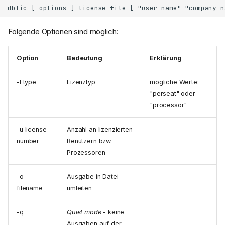
Folgende Optionen sind möglich:
Option
Bedeutung
Erklärung
-l type
Lizenztyp
mögliche Werte:
"perseat" oder
"processor"
-u license-
Anzahl an lizenzierten
number
Benutzern bzw.
Prozessoren
-o
Ausgabe in Datei
filename
umleiten
-q
Quiet mode
- keine
Ausgaben auf der